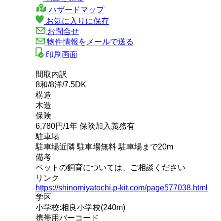
ハザードマップ
お気に入りに保存
お問合せ
物件情報をメールで送る
印刷画面
間取内訳
8和/8洋/7.5DK
構造
木造
保険
6,780円/1年 保険加入義務有
駐車場
駐車場近隣 駐車場無料 駐車場まで20m
備考
ペットの飼育については、ご相談ください
リンク
https://shinomiyatochi.p-kit.com/page577038.html
学区
小学校:相良小学校(240m)
携帯用バーコード