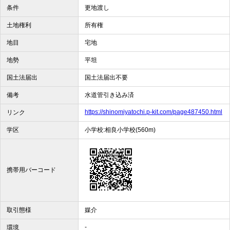
条件
更地渡し
土地権利
所有権
地目
宅地
地勢
平坦
国土法届出
国土法届出不要
備考
水道管引き込み済
https://shinomiyatochi.p-kit.com/page487450.html
リンク
学区
小学校:相良小学校(560m)
携帯用バーコード
取引態様
媒介
-
環境