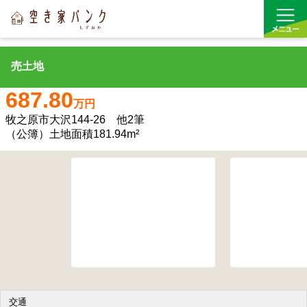
売土地
買う
687.80
万円
借りる
牧之原市大沢144-26 他2筆
（公簿）土地面積181.94m²
空き家バンク
リンク
交通