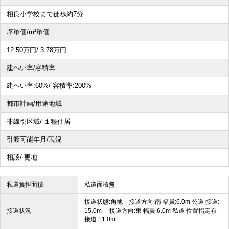
相良小学校まで徒歩約7分
坪単価/m²単価
12.50
万円
/ 3.78
万円
建ぺい率/容積率
建ぺい率:
60%/
容積率:
200%
都市計画/用途地域
非線引区域/ １種住居
引渡可能年月/現況
相談/ 更地
私道負担面積
私道面積無
接道状態:角地 接道方向:南 幅員:6.0m 公道 接道:
接道状況
15.0m 接道方向:東 幅員:6.0m 私道 位置指定有
接道:11.0m