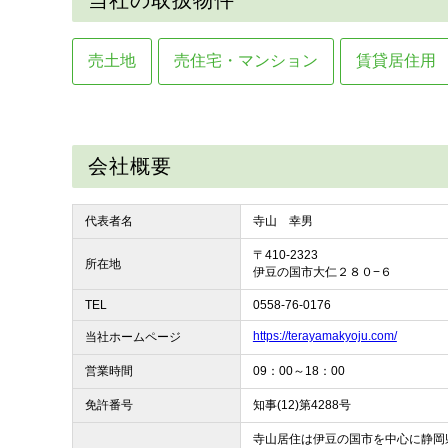
当社の取扱物件
売土地
売住宅・マンション
賃貸居住用
会社概要
代表者名
寺山 幸男
〒410-2323
所在地
伊豆の国市大仁２８０−６
TEL
0558-76-0176
https://terayamakyoju.com/
当社ホームページ
営業時間
09：00～18：00
免許番号
知事(12)第4288号
寺山居住は伊豆の国市を中心に静岡