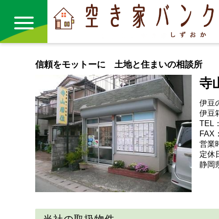
信頼をモットーに 土地と住まいの相談所
買う
寺
借りる
伊豆
伊豆
空き家バンク
TEL：
FAX：
リンク
営業時
定休
静岡県