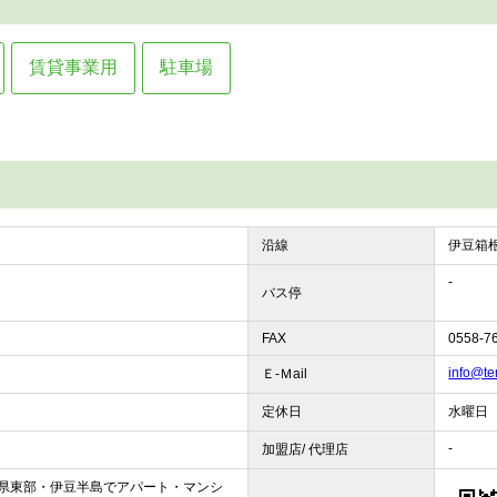
賃貸事業用
駐車場
沿線
伊豆箱根
-
バス停
FAX
0558-7
info@t
Ｅ-Ｍail
定休日
水曜日
-
加盟店/ 代理店
県東部・伊豆半島でアパート・マンシ