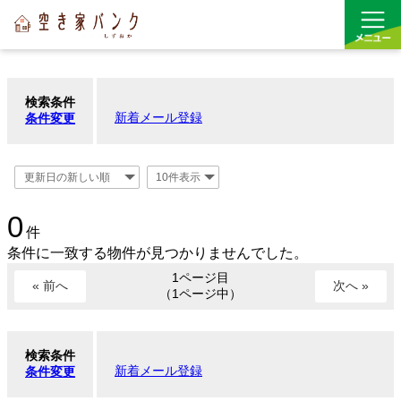
検索条件
買う
新着メール登録
条件変更
借りる
空き家バンク
0
リンク
件
条件に一致する物件が見つかりませんでした。
1ページ目
« 前へ
次へ »
（1ページ中）
検索条件
新着メール登録
条件変更