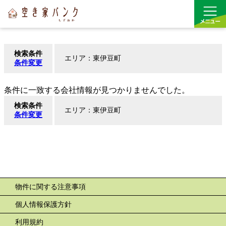
検索条件
エリア：東伊豆町
買う
条件変更
借りる
条件に一致する会社情報が見つかりませんでした。
検索条件
空き家バンク
エリア：東伊豆町
条件変更
リンク
物件に関する注意事項
個人情報保護方針
利用規約