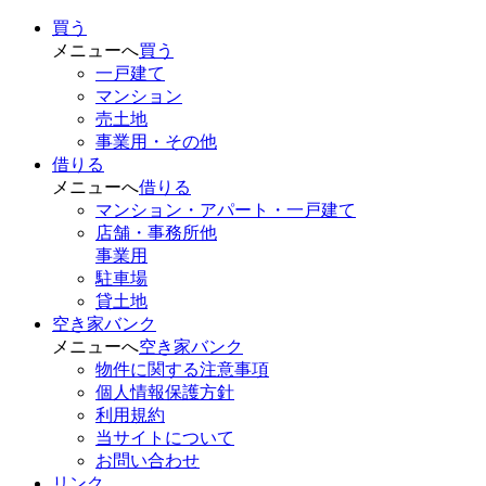
買う
メニューへ
買う
一戸建て
マンション
売土地
事業用・その他
借りる
メニューへ
借りる
マンション・アパート・一戸建て
店舗・事務所他
事業用
駐車場
貸土地
空き家バンク
メニューへ
空き家バンク
物件に関する注意事項
個人情報保護方針
利用規約
当サイトについて
お問い合わせ
リンク